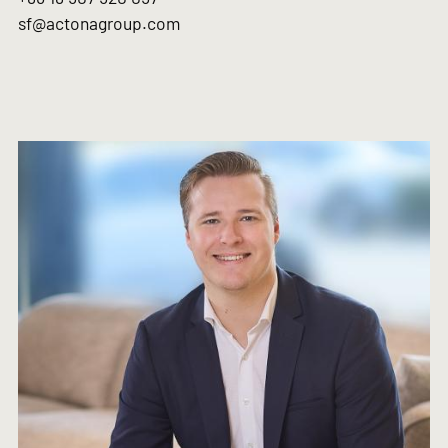
sf@actonagroup.com