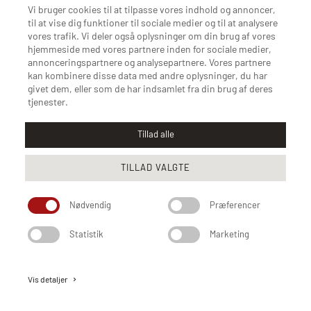
Vi bruger cookies til at tilpasse vores indhold og annoncer,
til at vise dig funktioner til sociale medier og til at analysere
vores trafik. Vi deler også oplysninger om din brug af vores
hjemmeside med vores partnere inden for sociale medier,
annonceringspartnere og analysepartnere. Vores partnere
kan kombinere disse data med andre oplysninger, du har
givet dem, eller som de har indsamlet fra din brug af deres
tjenester.
Tillad alle
Said Afandi
TILLAD VALGTE
SVP Strategy & Transformation
Nødvendig
Præferencer
Statistik
Marketing
Vis detaljer
keyboard_arrow_right