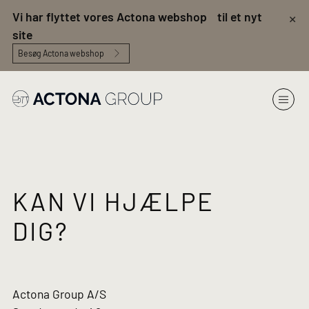
×
Vi har flyttet vores Actona webshop til et nyt
site
Besøg Actona webshop
KAN VI HJÆLPE
DIG?
Actona Group A/S