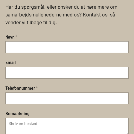
Har du spørgsmål, eller ønsker du at høre mere om
samarbejdsmulighederne med os? Kontakt os, så
vender vi tilbage til dig.
Navn
*
Email
Telefonnummer
*
Bemærkning