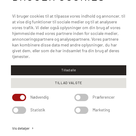
Flexlux
Vi bruger cookies til at tilpasse vores indhold og annoncer, til
SITS
at vise dig funktioner til sociale medier og til at analysere
vores trafik. Vi deler også oplysninger om din brug af vores
Actona
hjemmeside med vores partnere inden for sociale medier,
annonceringspartnere og analysepartnere. Vores partnere
kan kombinere disse data med andre oplysninger, du har
givet dem, eller som de har indsamlet fra din brug af deres
tjenester.
Tillad alle
TILLAD VALGTE
Nødvendig
Præferencer
Code of Conduct
Privatlivspolitik
Cookiepolitik
Statistik
Marketing
Vis detaljer
keyboard_arrow_right