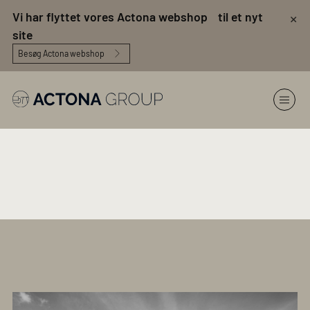
×
Vi har flyttet vores Actona webshop til et nyt
site
Besøg Actona webshop