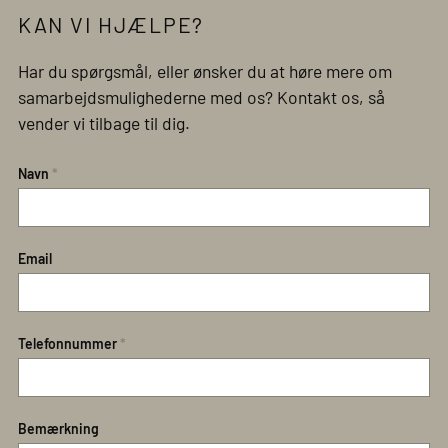
KAN VI HJÆLPE?
Har du spørgsmål, eller ønsker du at høre mere om
samarbejdsmulighederne med os? Kontakt os, så
vender vi tilbage til dig.
Navn
*
Email
Telefonnummer
*
Bemærkning