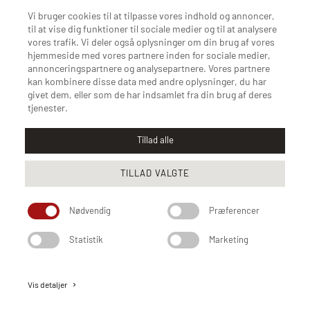
Vi bruger cookies til at tilpasse vores indhold og annoncer,
til at vise dig funktioner til sociale medier og til at analysere
BRANDS
vores trafik. Vi deler også oplysninger om din brug af vores
Flexlux
hjemmeside med vores partnere inden for sociale medier,
annonceringspartnere og analysepartnere. Vores partnere
SITS
kan kombinere disse data med andre oplysninger, du har
givet dem, eller som de har indsamlet fra din brug af deres
Actona
tjenester.
Tillad alle
TILLAD VALGTE
Nødvendig
Præferencer
Statistik
Marketing
Code of Conduct
Privatlivspolitik
Cookiepolitik
Vis detaljer
keyboard_arrow_right