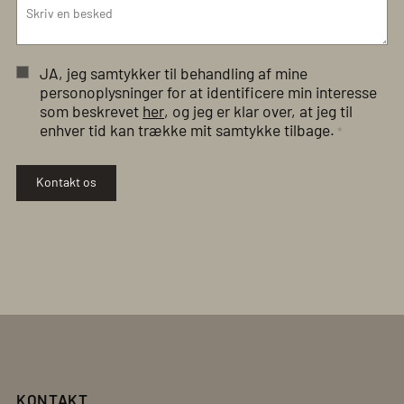
JA, jeg samtykker til behandling af mine
personoplysninger for at identificere min interesse
som beskrevet
her
, og jeg er klar over, at jeg til
enhver tid kan trække mit samtykke tilbage.
*
Kontakt os
KONTAKT